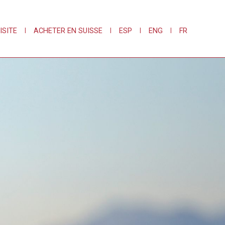
ISITE
|
ACHETER EN SUISSE
|
ESP
|
ENG
|
FR